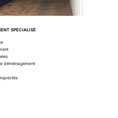
ENT SPÉCIALISÉ
ge
ment
nées
 de déménagement
inspectés